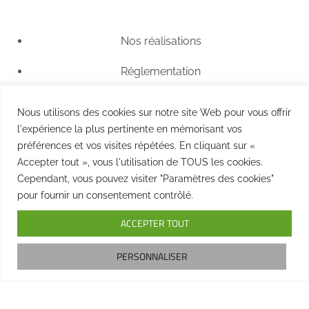
Nos réalisations
Réglementation
Questions fréquentes
Nous utilisons des cookies sur notre site Web pour vous offrir
l'expérience la plus pertinente en mémorisant vos
Tarifs
préférences et vos visites répétées. En cliquant sur «
Nous contacter
Accepter tout », vous l'utilisation de TOUS les cookies.
Cependant, vous pouvez visiter "Paramètres des cookies"
pour fournir un consentement contrôlé.
ACCEPTER TOUT
Copyright © 2025 Hobo Tiny House. Tous droits réservés –
PERSONNALISER
Mentions Légales
Une création
Artemisia Conseil