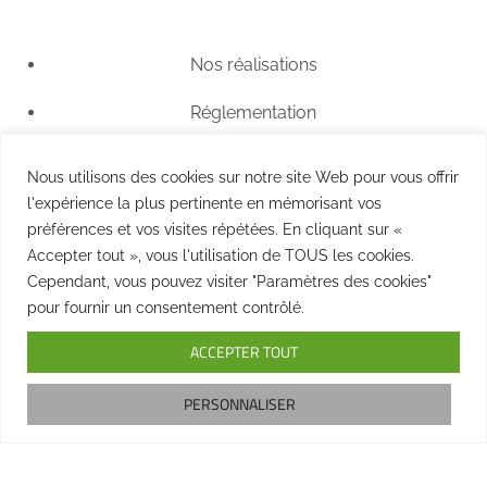
Nos réalisations
Réglementation
Questions fréquentes
Nous utilisons des cookies sur notre site Web pour vous offrir
l'expérience la plus pertinente en mémorisant vos
Tarifs
préférences et vos visites répétées. En cliquant sur «
Nous contacter
Accepter tout », vous l'utilisation de TOUS les cookies.
Cependant, vous pouvez visiter "Paramètres des cookies"
pour fournir un consentement contrôlé.
ACCEPTER TOUT
Copyright © 2025 Hobo Tiny House. Tous droits réservés –
PERSONNALISER
Mentions Légales
Une création
Artemisia Conseil